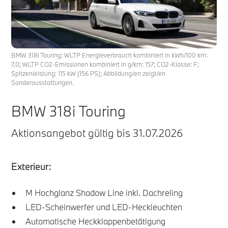
BMW 318i Touring: WLTP Energieverbrauch kombiniert in kWh/100 km:
7,0; WLTP CO2-Emissionen kombiniert in g/km: 157; CO2-Klasse: F;
Spitzenleistung: 115 kW (156 PS); Abbildung/en zeigt/en
Sonderausstattungen.
BMW 318i Touring
Aktionsangebot gültig bis 31.07.2026
Exterieur:
M Hochglanz Shadow Line inkl. Dachreling
LED-Scheinwerfer und LED-Heckleuchten
Automatische Heckklappenbetätigung